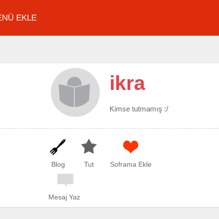
ENÜ EKLE
ikra
Kimse tutmamış :/
Blog
Tut
Soframa Ekle
Mesaj Yaz