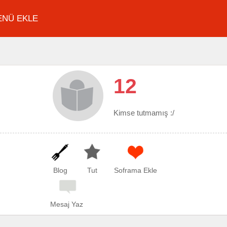
ENÜ EKLE
12
Kimse tutmamış :/
Blog
Tut
Soframa Ekle
Mesaj Yaz