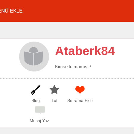
ENÜ EKLE
Ataberk84
Kimse tutmamış :/
Blog
Tut
Soframa Ekle
Mesaj Yaz